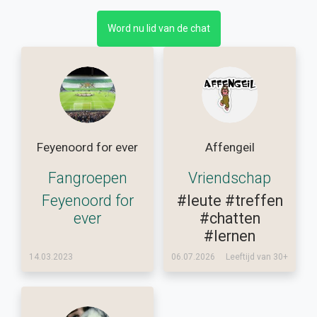
Word nu lid van de chat
Feyenoord for ever
Affengeil
Fangroepen
Vriendschap
Feyenoord for
#leute
#treffen
ever
#chatten
#lernen
14.03.2023
06.07.2026
Leeftijd van 30+