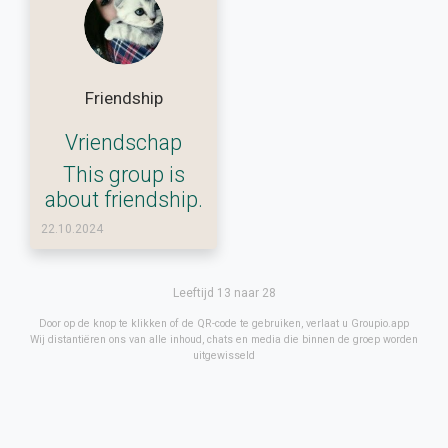
Friendship
Vriendschap
This group is
about friendship.
22.10.2024
Leeftijd 13 naar 28
Door op de knop te klikken of de QR-code te gebruiken, verlaat u Groupio.app
Wij distantiëren ons van alle inhoud, chats en media die binnen de groep worden
uitgewisseld