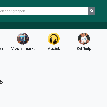
en
Vlooienmarkt
Muziek
Zelfhulp
26