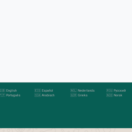
🇬🇧 English
🇪🇸 Español
🇳🇱 Nederlands
🇷🇺 Русский
🇵🇹 Português
🇸🇦 Arabisch
🇬🇷 Grieks
🇳🇴 Norsk