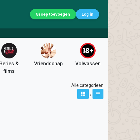
Groep toevoegen
Log in
Series &
Vriendschap
Volwassen
films
Alle categorieën
/