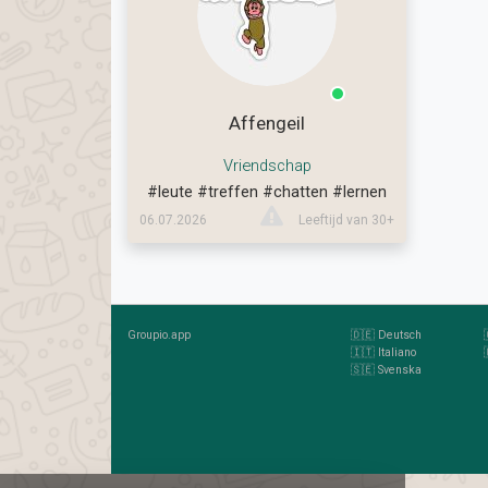
Affengeil
Vriendschap
#leute
#treffen
#chatten
#lernen
06.07.2026
Leeftijd van 30+
Groupio.app
🇩🇪 Deutsch
🇮🇹 Italiano
🇸🇪 Svenska