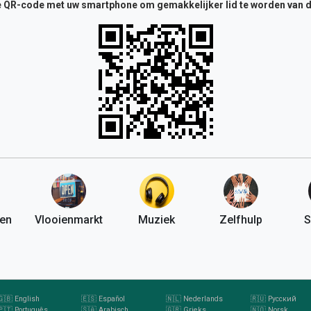
 QR-code met uw smartphone om gemakkelijker lid te worden van 
en
Vlooienmarkt
Muziek
Zelfhulp
S
🇬🇧 English
🇪🇸 Español
🇳🇱 Nederlands
🇷🇺 Русский
🇵🇹 Português
🇸🇦 Arabisch
🇬🇷 Grieks
🇳🇴 Norsk