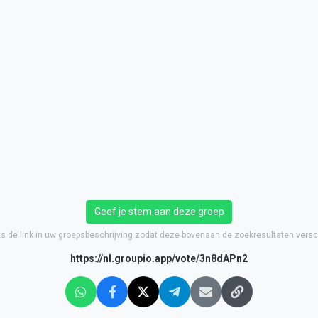
Geef je stem aan deze groep
ts de link in uw groepsbeschrijving zodat deze bovenaan de zoekresultaten versch
https://nl.groupio.app/vote/3n8dAPn2