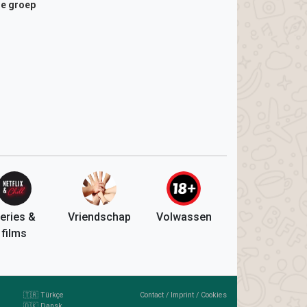
de groep
eries &
Vriendschap
Volwassen
films
🇹🇷 Türkçe
Contact
/
Imprint
/
Cookies
🇩🇰 Dansk