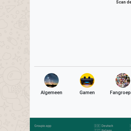
Scan de
Algemeen
Gamen
Fangroep
Groupio.app
🇩🇪 Deutsch
🇮🇹 Italiano