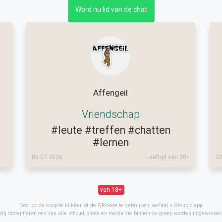
Word nu lid van de chat
Affengeil
Vriendschap
#leute
#treffen
#chatten
#lernen
06.07.2026
Leeftijd van 30+
22
van 18+
Door op de knop te klikken of de QR-code te gebruiken, verlaat u Groupio.app
Wij distantiëren ons van alle inhoud, chats en media die binnen de groep worden uitgewissel