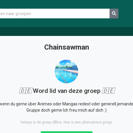
Chainsawman
🇩🇪
Word lid van deze groep
🇩🇪
g, wenn du gerne über Animes oder Mangas redest oder generell jemande
Gruppe doch gerne Ich freu mich auf dich :)
Helaas is de groep offline. Hier is een alternatieve groep: