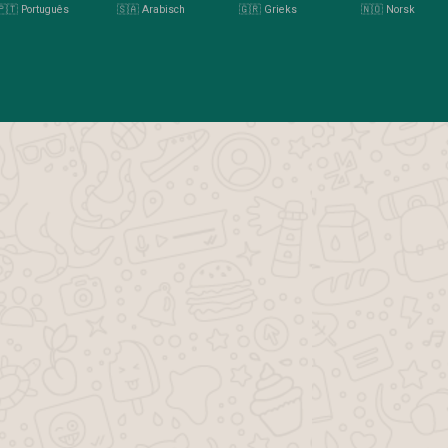
🇵🇹 Português
🇸🇦 Arabisch
🇬🇷 Grieks
🇳🇴 Norsk