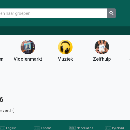
en
Vlooienmarkt
Muziek
Zelfhulp
6
everd :(
🇬🇧 English
🇪🇸 Español
🇳🇱 Nederlands
🇷🇺 Русский