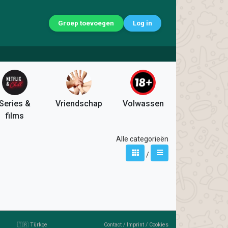
Groep toevoegen
Log in
Series &
Vriendschap
Volwassen
films
Alle categorieën
/
🇹🇷 Türkçe
Contact
/
Imprint
/
Cookies