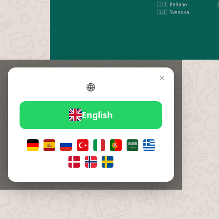
🇮🇹 Italiano
🇸🇪 Svenska
×
🌐
English