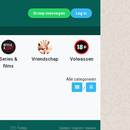
Groep toevoegen
Log in
Series &
Vriendschap
Volwassen
films
Alle categorieën
/
🇹🇷 Türkçe
Contact
/
Imprint
/
Cookies