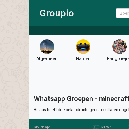
Groupio
Algemeen
Gamen
Fangroep
Whatsapp Groepen - minecraf
Helaas heeft de zoekopdracht geen resultaten opgel
Groupio.app
🇩🇪 Deutsch