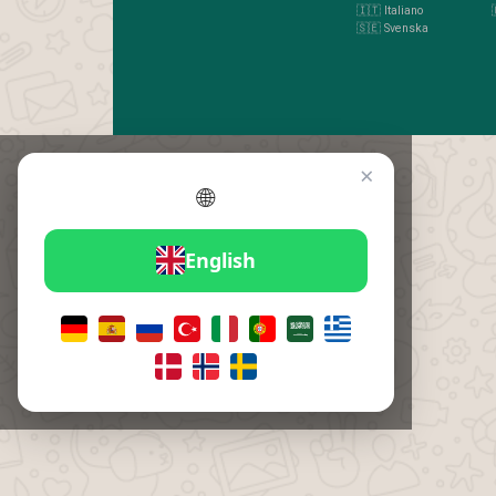
🇮🇹 Italiano
🇸🇪 Svenska
×
🌐
English