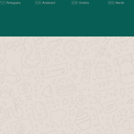
🇵🇹 Português
🇸🇦 Arabisch
🇬🇷 Grieks
🇳🇴 Norsk