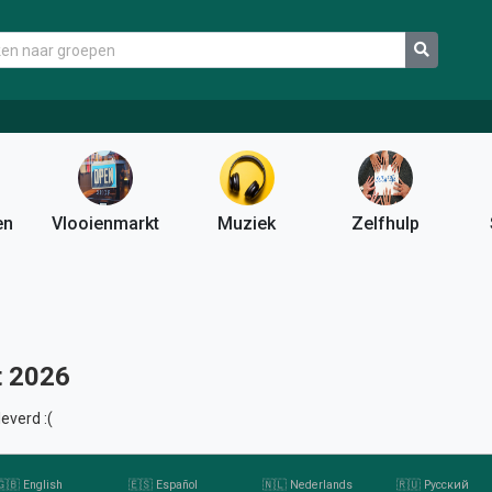
en
Vlooienmarkt
Muziek
Zelfhulp
t 2026
everd :(
🇬🇧 English
🇪🇸 Español
🇳🇱 Nederlands
🇷🇺 Русский