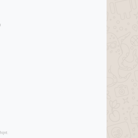
d
ijnt.