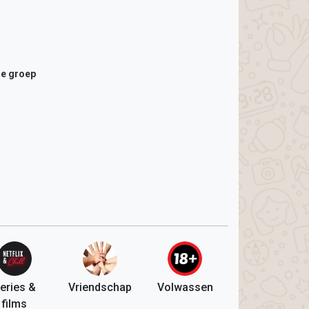
de groep
eries &
Vriendschap
Volwassen
films