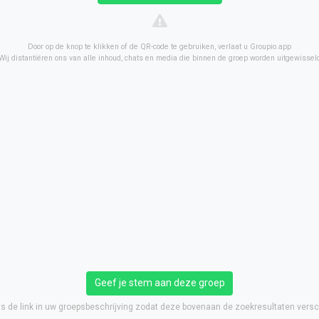
Door op de knop te klikken of de QR-code te gebruiken, verlaat u Groupio.app
Wij distantiëren ons van alle inhoud, chats en media die binnen de groep worden uitgewissel
Geef je stem aan deze groep
ts de link in uw groepsbeschrijving zodat deze bovenaan de zoekresultaten versch