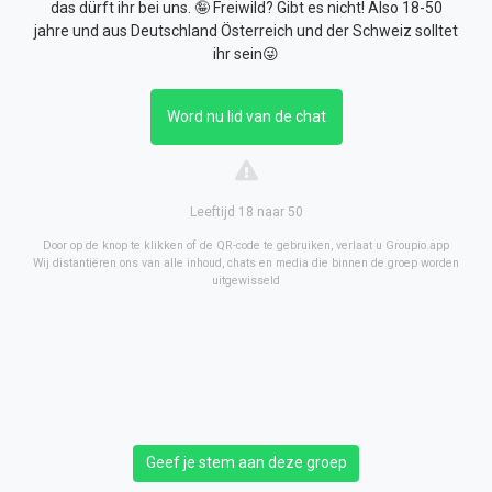
das dürft ihr bei uns. 🤪 Freiwild? Gibt es nicht! Also 18-50
jahre und aus Deutschland Österreich und der Schweiz solltet
ihr sein😜
Word nu lid van de chat
Leeftijd 18 naar 50
Door op de knop te klikken of de QR-code te gebruiken, verlaat u Groupio.app
Wij distantiëren ons van alle inhoud, chats en media die binnen de groep worden
uitgewisseld
Geef je stem aan deze groep