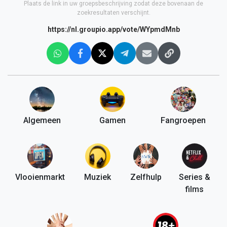
Plaats de link in uw groepsbeschrijving zodat deze bovenaan de
zoekresultaten verschijnt.
https://nl.groupio.app/vote/WYpmdMnb
Algemeen
Gamen
Fangroepen
Vlooienmarkt
Muziek
Zelfhulp
Series &
films