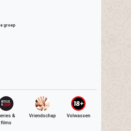
de groep
eries &
Vriendschap
Volwassen
films