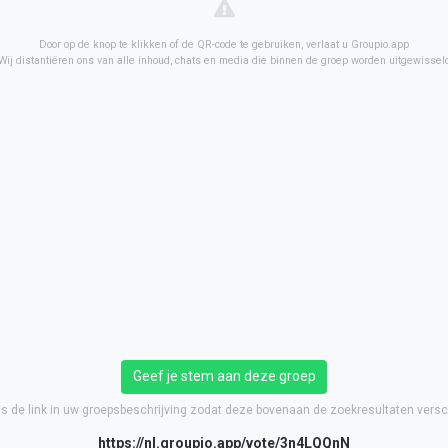
Door op de knop te klikken of de QR-code te gebruiken, verlaat u Groupio.app
Wij distantiëren ons van alle inhoud, chats en media die binnen de groep worden uitgewissel
Geef je stem aan deze groep
ts de link in uw groepsbeschrijving zodat deze bovenaan de zoekresultaten versch
https://nl.groupio.app/vote/3n4LQQnN