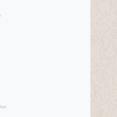
d
ijnt.