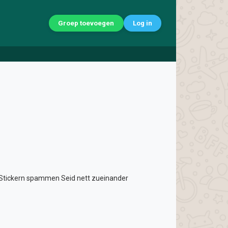
Groep toevoegen
Log in
t Stickern spammen Seid nett zueinander