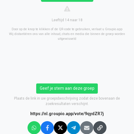
Leeftijd 14 naar 18
Door op de knop te klikken of de QR-code te gebruiken, verlaat u Groupio.app
Wij distantiëren ons van alle inhoud, chats en media die binnen de groep worden
uitgewisseld
Geef je stem aan deze groep
Plaats de link in uw groepsbeschrijving zodat deze bovenaan de
zoekresultaten verschijnt.
https://nl.groupio.app/vote/9qydZR7j