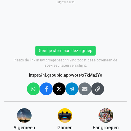
uitgewisseld
Geef je stem aan deze groep
Plaats de link in uw groepsbeschrijving zodat deze bovenaan de
zoekresultaten verschijnt.
https://nl.groupio.app/vote/x7kMa2Yo
Algemeen
Gamen
Fangroepen