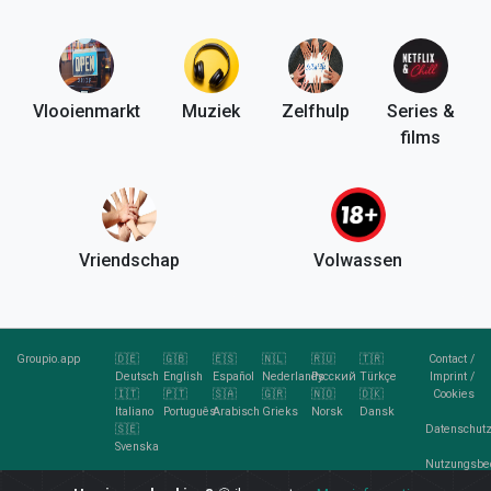
Vlooienmarkt
Muziek
Zelfhulp
Series &
films
Vriendschap
Volwassen
Groupio.app
🇩🇪
🇬🇧
🇪🇸
🇳🇱
🇷🇺
🇹🇷
Contact
/
Deutsch
English
Español
Nederlands
Русский
Türkçe
Imprint
/
🇮🇹
🇵🇹
🇸🇦
🇬🇷
🇳🇴
🇩🇰
Cookies
Italiano
Português
Arabisch
Grieks
Norsk
Dansk
🇸🇪
Datenschutz
Svenska
Nutzungsbe