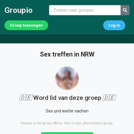
Groupio
Groep toevoegen
Log in
Sex treffen in NRW
🇩🇪
Word lid van deze groep
🇩🇪
Sex und wieter sachen
Helaas is de groep offline. Hier is een alternatieve groep: