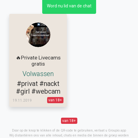
Word nu lid van de chat
🔥Private Livecams
gratis
Volwassen
#privat
#nackt
#girl
#webcam
van 18+
19.11.2019
van 18+
Door op de knop te klikken of de QR-code te gebruiken, verlaat u Groupio.app
Wij distantiëren ons van alle inhoud, chats en media die binnen de groep worden