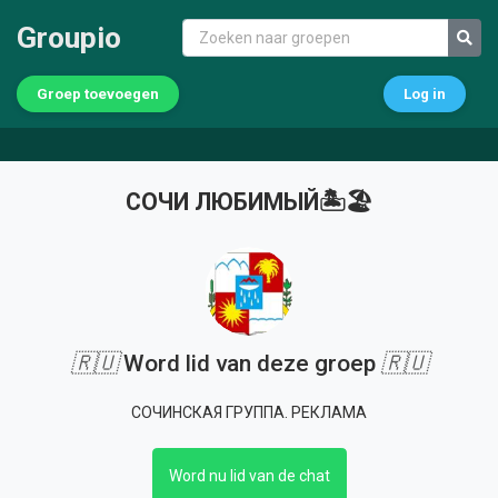
Groupio
Groep toevoegen
Log in
СОЧИ ЛЮБИМЫЙ🏝🏖
🇷🇺
Word lid van deze groep
🇷🇺
СОЧИНСКАЯ ГРУППА. РЕКЛАМА
Word nu lid van de chat