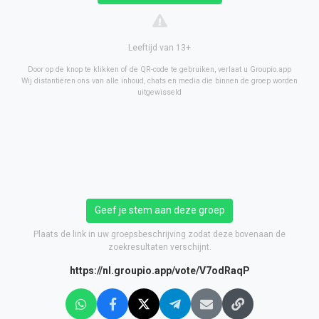
Leeftijd van 13+
Door op de knop te klikken of de QR-code te gebruiken, verlaat u Groupio.app
Wij distantiëren ons van alle inhoud, chats en media die binnen de groep worden
uitgewisseld
Geef je stem aan deze groep
Plaats de link in uw groepsbeschrijving zodat deze bovenaan de
zoekresultaten verschijnt.
https://nl.groupio.app/vote/V7odRaqP