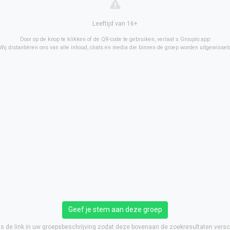
Leeftijd van 16+
Door op de knop te klikken of de QR-code te gebruiken, verlaat u Groupio.app
Wij distantiëren ons van alle inhoud, chats en media die binnen de groep worden uitgewissel
Geef je stem aan deze groep
ts de link in uw groepsbeschrijving zodat deze bovenaan de zoekresultaten versch