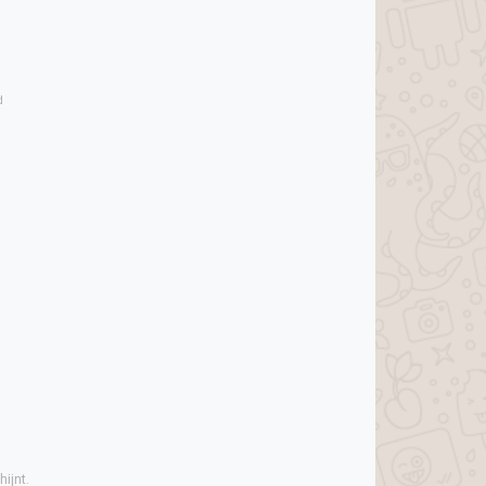
d
ijnt.