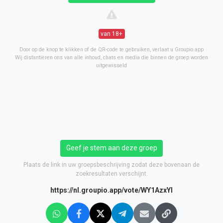
van 18+
Door op de knop te klikken of de QR-code te gebruiken, verlaat u Groupio.app
Wij distantiëren ons van alle inhoud, chats en media die binnen de groep worden
uitgewisseld
Geef je stem aan deze groep
Plaats de link in uw groepsbeschrijving zodat deze bovenaan de
zoekresultaten verschijnt.
https://nl.groupio.app/vote/WY1AzxYl