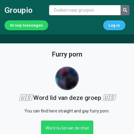
Groupio
Groep toevoegen
Log in
Furry porn
🇺🇸
Word lid van deze groep
🇺🇸
You can find here straight and gay furry porn.
Word nu lid van de chat