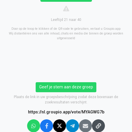
Leeftijd 21 naar 40
Door op de knop te klikken of de QR-code te gebruiken, verlaat u Groupio.app
Wij distantiëren ons van alle inhoud, chats en media die binnen de groep worden
uitgewisseld
Geef je stem aan deze groep
Plaats de link in uw groepsbeschrijving zodat deze bovenaan de
zoekresultaten verschijnt.
https://nl.groupio.app/vote/MYAGWG7b