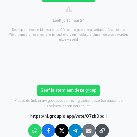
Leeftijd 16 naar 24
Door op de knop te klikken of de QR-code te gebruiken, verlaat u Groupio.app
Wij distantiëren ons van alle inhoud, chats en media die binnen de groep worden
uitgewisseld
Geef je stem aan deze groep
Plaats de link in uw groepsbeschrijving zodat deze bovenaan de
zoekresultaten verschijnt.
https://nl.groupio.app/vote/Q7zkDpq1